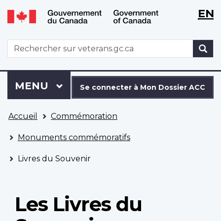
WxT
WxT
EN
Aller
Passer
Langu
Langu
au
à
contenu
la
switch
switch
WxT
R
principal
version
Search
HTML
simplifiée
form
Se
Menu
MENU
PRINCIPAL
connecter
Se connecter à Mon Dossier ACC
à
Vous
Mon
Accueil
Commémoration
êtes
Dossier
ici
ACC
Monuments commémoratifs
Livres du Souvenir
Les Livres du