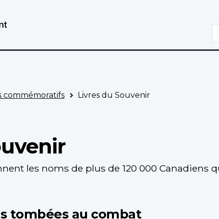
Aller
Passer
au
à
R
contenu
la
principal
version
HTML
simplifiée
 commémoratifs
Livres du Souvenir
ouvenir
nnent les noms de plus de 120 000 Canadiens qu
es tombées au combat