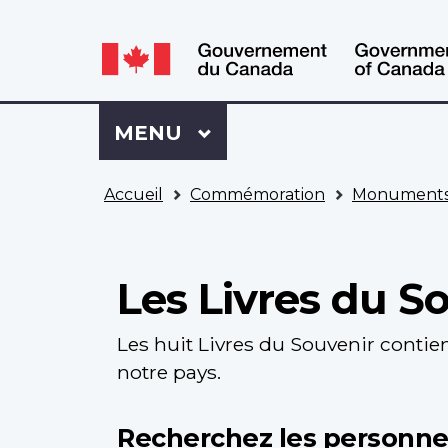
WxT
WxT
Language
Language
switcher
switcher
Se
Menu
MENU
PRINCIPAL
connecter
à
Vous
Mon
Accueil
Commémoration
Monuments
êtes
Dossier
ici
ACC
Les Livres du S
Les huit Livres du Souvenir contie
notre pays.
Recherchez les personn