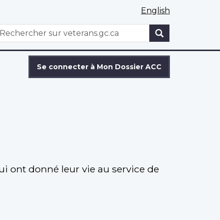
English
WxT
echercher
Search
form
Se connecter à Mon Dossier ACC
i ont donné leur vie au service de