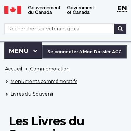
WxT
WxT
EN
Aller
Passer
Langu
Langu
au
à
contenu
la
switch
switch
WxT
R
principal
version
Search
HTML
simplifiée
form
Se
Menu
MENU
PRINCIPAL
connecter
Se connecter à Mon Dossier ACC
à
Vous
Mon
Accueil
Commémoration
êtes
Dossier
ici
ACC
Monuments commémoratifs
Livres du Souvenir
Les Livres du