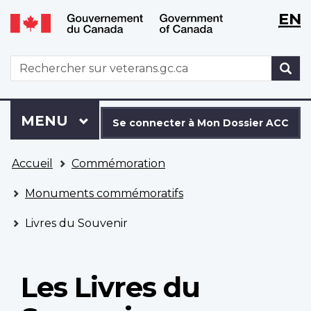
WxT
WxT
EN
Aller
Passer
Langu
Langu
au
à
contenu
la
switch
switch
WxT
R
principal
version
Search
HTML
simplifiée
form
Se
Menu
MENU
PRINCIPAL
connecter
Se connecter à Mon Dossier ACC
à
Vous
Mon
Accueil
Commémoration
êtes
Dossier
ici
ACC
Monuments commémoratifs
Livres du Souvenir
Les Livres du