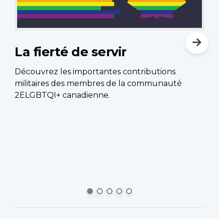
La fierté de servir
L
l
Découvrez les importantes contributions
militaires des membres de la communauté
Le
2ELGBTQI+ canadienne.
ef
Fo
d’
d’