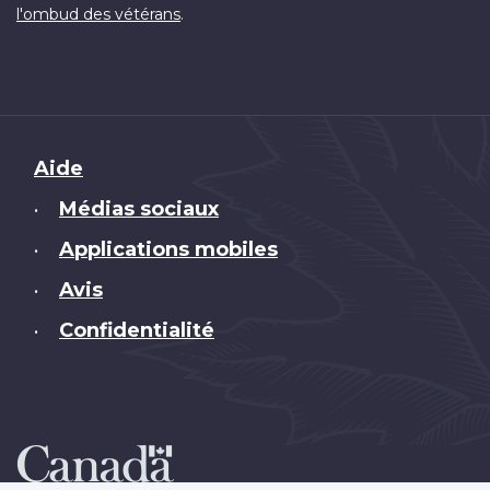
.
l'ombud des vétérans
Brand
Aide
Médias sociaux
•
Applications mobiles
•
Avis
•
Confidentialité
•