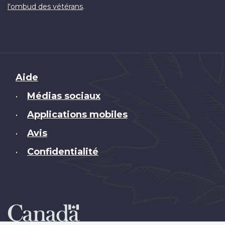
.
l'ombud des vétérans
Brand
Aide
Médias sociaux
•
Applications mobiles
•
Avis
•
Confidentialité
•