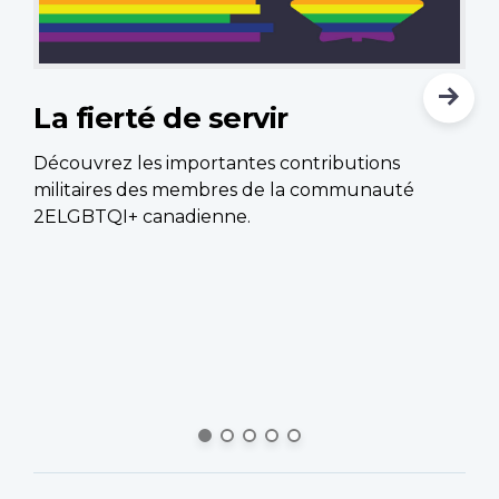
La fierté de servir
L
l
Découvrez les importantes contributions
militaires des membres de la communauté
Le
2ELGBTQI+ canadienne.
ef
Fo
d’
d’