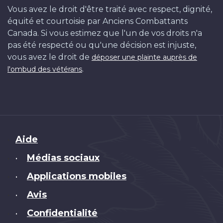
Vous avez le droit d'être traité avec respect, dignité,
équité et courtoisie par Anciens Combattants
Canada. Si vous estimez que l'un de vos droits n'a
pas été respecté ou qu'une décision est injuste,
vous avez le droit de
déposer une plainte auprès de
.
l'ombud des vétérans
Brand
Aide
Médias sociaux
•
Applications mobiles
•
Avis
•
Confidentialité
•