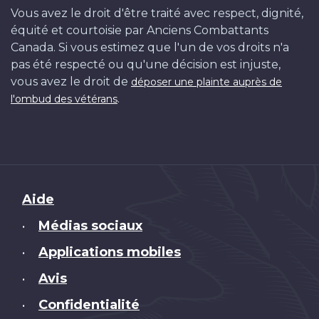
Vous avez le droit d'être traité avec respect, dignité,
équité et courtoisie par Anciens Combattants
Canada. Si vous estimez que l'un de vos droits n'a
pas été respecté ou qu'une décision est injuste,
vous avez le droit de
déposer une plainte auprès de
.
l'ombud des vétérans
Brand
Aide
Médias sociaux
•
Applications mobiles
•
Avis
•
Confidentialité
•