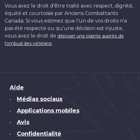
Vous avez le droit d'être traité avec respect, dignité,
équité et courtoisie par Anciens Combattants
Canada. Si vous estimez que l'un de vos droits n'a
pas été respecté ou qu'une décision est injuste,
vous avez le droit de
déposer une plainte auprès de
.
l'ombud des vétérans
Brand
Aide
Médias sociaux
•
Applications mobiles
•
Avis
•
Confidentialité
•