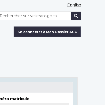
English
WxT
echercher
Search
form
Se connecter à Mon Dossier ACC
éro matricule