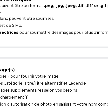
doivent être au format
.png, .jpg, .jpeg, .tif, .tiff or .gif
.
blanc peuvent être soumises.
est de 5 Mo.
rectrices
pour soumettre des images pour plus d'inform
age(s)
ger » pour fournir votre image.
Catégorie, Titre/Titre alternatif et Légende.
mages supplémentaires selon vos besoins.
léchargement(s).
ion d'autorisation de photo en saisissant votre nom comp