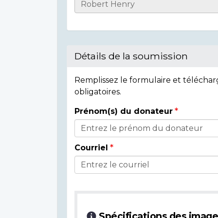
Informations
sur
l'individu
Détails de la soumission
Remplissez le formulaire et télécha
obligatoires.
Prénom(s) du donateur
Détails
du
Courriel
donateur
Spécifications des imag