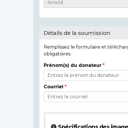
Informations
sur
l'individu
Détails de la soumission
Remplissez le formulaire et télécha
obligatoires.
Prénom(s) du donateur
Détails
du
Courriel
donateur
Spécifications des imag