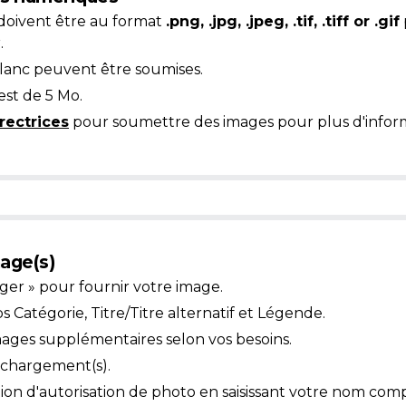
doivent être au format
.png, .jpg, .jpeg, .tif, .tiff or .gif
.
blanc peuvent être soumises.
est de 5 Mo.
rectrices
pour soumettre des images pour plus d'inform
age(s)
ger » pour fournir votre image.
Catégorie, Titre/Titre alternatif et Légende.
mages supplémentaires selon vos besoins.
léchargement(s).
ion d'autorisation de photo en saisissant votre nom comp