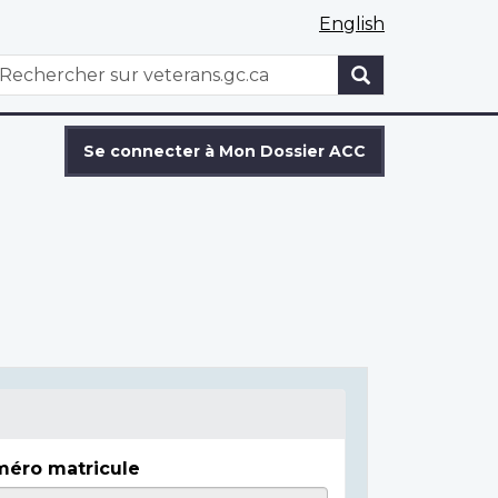
English
WxT
echercher
Search
form
Se connecter à Mon Dossier ACC
éro matricule