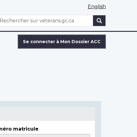
English
WxT
echercher
Search
form
Se connecter à Mon Dossier ACC
éro matricule