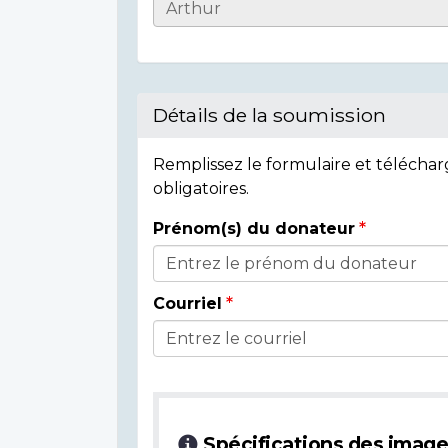
Informations
sur
l'individu
Détails de la soumission
Remplissez le formulaire et télécha
obligatoires.
Prénom(s) du donateur
Détails
du
Courriel
donateur
Spécifications des imag