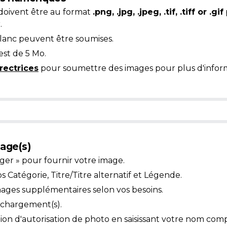
doivent être au format
.png, .jpg, .jpeg, .tif, .tiff or .gif
.
blanc peuvent être soumises.
est de 5 Mo.
rectrices
pour soumettre des images pour plus d'inform
age(s)
ger » pour fournir votre image.
Catégorie, Titre/Titre alternatif et Légende.
mages supplémentaires selon vos besoins.
léchargement(s).
ion d'autorisation de photo en saisissant votre nom comp