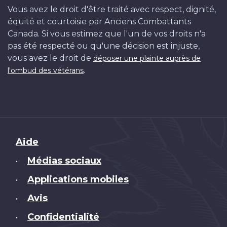
Vous avez le droit d'être traité avec respect, dignité,
équité et courtoisie par Anciens Combattants
Canada. Si vous estimez que l'un de vos droits n'a
pas été respecté ou qu'une décision est injuste,
vous avez le droit de
déposer une plainte auprès de
.
l'ombud des vétérans
Brand
Aide
Médias sociaux
•
Applications mobiles
•
Avis
•
Confidentialité
•