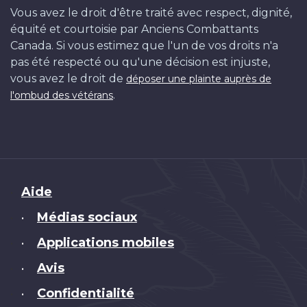
Vous avez le droit d'être traité avec respect, dignité,
équité et courtoisie par Anciens Combattants
Canada. Si vous estimez que l'un de vos droits n'a
pas été respecté ou qu'une décision est injuste,
vous avez le droit de
déposer une plainte auprès de
.
l'ombud des vétérans
Brand
Aide
Médias sociaux
•
Applications mobiles
•
Avis
•
Confidentialité
•