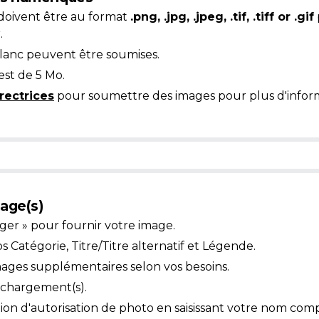
doivent être au format
.png, .jpg, .jpeg, .tif, .tiff or .gif
.
blanc peuvent être soumises.
est de 5 Mo.
rectrices
pour soumettre des images pour plus d'inform
age(s)
ger » pour fournir votre image.
Catégorie, Titre/Titre alternatif et Légende.
mages supplémentaires selon vos besoins.
léchargement(s).
ion d'autorisation de photo en saisissant votre nom comp