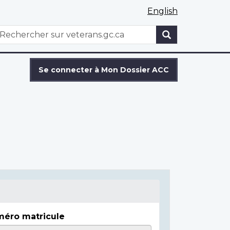
English
WxT
echercher
Search
form
Se connecter à Mon Dossier ACC
éro matricule