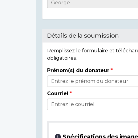
Informations
sur
l'individu
Détails de la soumission
Remplissez le formulaire et télécha
obligatoires.
Prénom(s) du donateur
Détails
du
Courriel
donateur
Spécifications des imag