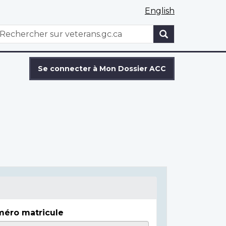
English
WxT
echercher
Search
form
Se connecter à Mon Dossier ACC
éro matricule