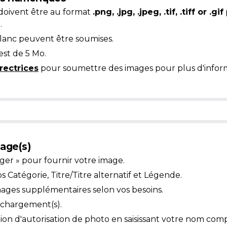
doivent être au format
.png, .jpg, .jpeg, .tif, .tiff or .gif
.
blanc peuvent être soumises.
est de 5 Mo.
rectrices
pour soumettre des images pour plus d'inform
age(s)
ger » pour fournir votre image.
Catégorie, Titre/Titre alternatif et Légende.
mages supplémentaires selon vos besoins.
léchargement(s).
ion d'autorisation de photo en saisissant votre nom comp