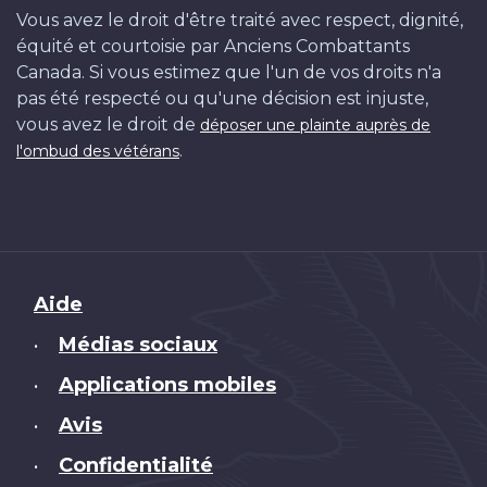
Vous avez le droit d'être traité avec respect, dignité,
équité et courtoisie par Anciens Combattants
Canada. Si vous estimez que l'un de vos droits n'a
pas été respecté ou qu'une décision est injuste,
vous avez le droit de
déposer une plainte auprès de
.
l'ombud des vétérans
Brand
Aide
Médias sociaux
•
Applications mobiles
•
Avis
•
Confidentialité
•