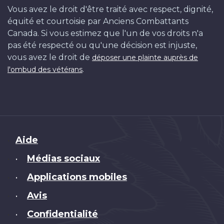
Vous avez le droit d'être traité avec respect, dignité,
équité et courtoisie par Anciens Combattants
Canada. Si vous estimez que l'un de vos droits n'a
pas été respecté ou qu'une décision est injuste,
vous avez le droit de
déposer une plainte auprès de
.
l'ombud des vétérans
Brand
Aide
Médias sociaux
•
Applications mobiles
•
Avis
•
Confidentialité
•