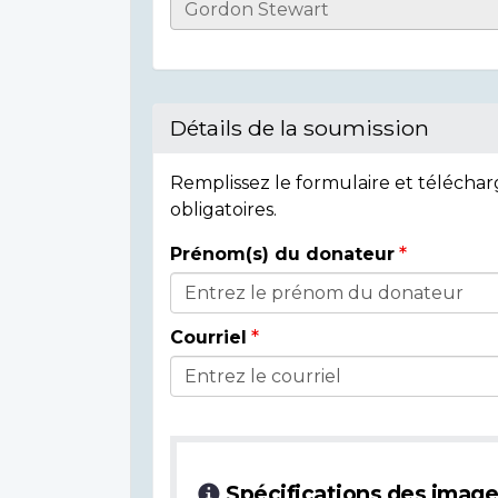
Informations
sur
l'individu
Détails de la soumission
Remplissez le formulaire et télécha
obligatoires.
Prénom(s) du donateur
Détails
du
Courriel
donateur
Spécifications des imag