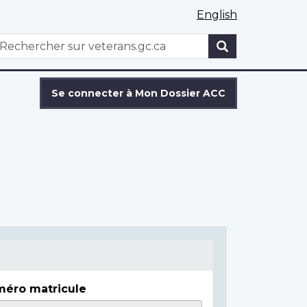
English
WxT
echercher
Search
form
Se connecter à Mon Dossier ACC
éro matricule