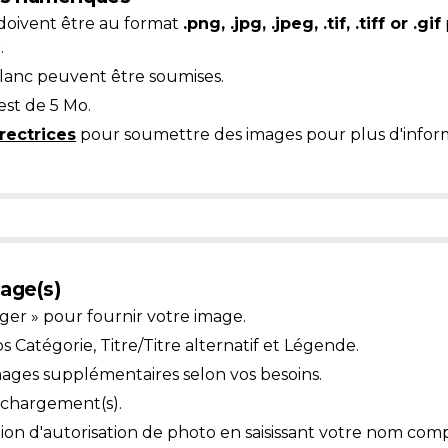
doivent être au format
.png, .jpg, .jpeg, .tif, .tiff or .gif
.
blanc peuvent être soumises.
est de 5 Mo.
rectrices
pour soumettre des images pour plus d'inform
age(s)
ger » pour fournir votre image.
Catégorie, Titre/Titre alternatif et Légende.
mages supplémentaires selon vos besoins.
léchargement(s).
ion d'autorisation de photo en saisissant votre nom comp