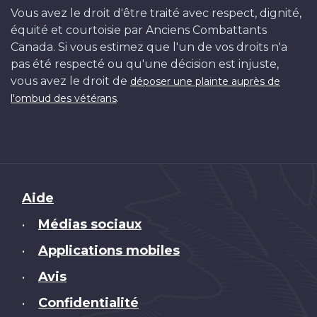
Vous avez le droit d'être traité avec respect, dignité,
équité et courtoisie par Anciens Combattants
Canada. Si vous estimez que l'un de vos droits n'a
pas été respecté ou qu'une décision est injuste,
vous avez le droit de
déposer une plainte auprès de
.
l'ombud des vétérans
Brand
Aide
Médias sociaux
•
Applications mobiles
•
Avis
•
Confidentialité
•