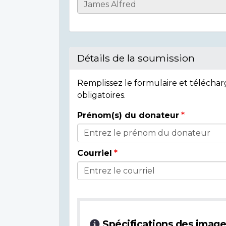
Informations
sur
l'individu
Détails de la soumission
Remplissez le formulaire et télécha
obligatoires.
Prénom(s) du donateur
Détails
du
Courriel
donateur
Spécifications des imag