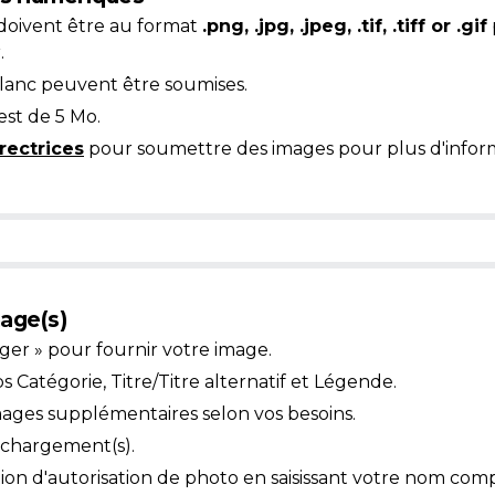
doivent être au format
.png, .jpg, .jpeg, .tif, .tiff or .gif
.
blanc peuvent être soumises.
est de 5 Mo.
rectrices
pour soumettre des images pour plus d'inform
age(s)
ger » pour fournir votre image.
Catégorie, Titre/Titre alternatif et Légende.
mages supplémentaires selon vos besoins.
léchargement(s).
ion d'autorisation de photo en saisissant votre nom comp