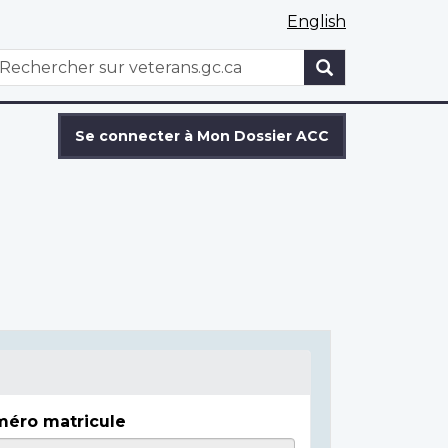
English
WxT
echercher
Search
form
Se connecter à Mon Dossier ACC
éro matricule