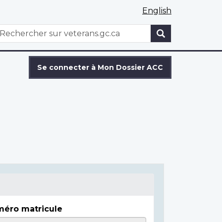
English
WxT
echercher
Search
form
Se connecter à Mon Dossier ACC
éro matricule