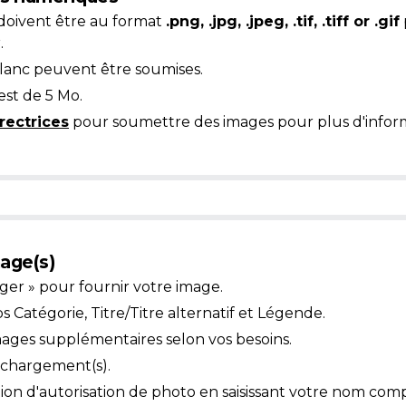
doivent être au format
.png, .jpg, .jpeg, .tif, .tiff or .gif
.
blanc peuvent être soumises.
est de 5 Mo.
rectrices
pour soumettre des images pour plus d'inform
age(s)
ger » pour fournir votre image.
Catégorie, Titre/Titre alternatif et Légende.
mages supplémentaires selon vos besoins.
léchargement(s).
ion d'autorisation de photo en saisissant votre nom comp