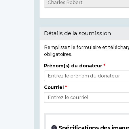
Informations
sur
l'individu
Détails de la soumission
Remplissez le formulaire et télécha
obligatoires.
Prénom(s) du donateur
Détails
du
Courriel
donateur
Spécifications des imag