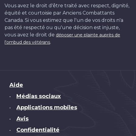
Vous avez le droit d'être traité avec respect, dignité,
équité et courtoisie par Anciens Combattants
Canada. Si vous estimez que l'un de vos droits n'a
pas été respecté ou qu'une décision est injuste,
vous avez le droit de
déposer une plainte auprès de
.
l'ombud des vétérans
Brand
Aide
Médias sociaux
•
Applications mobiles
•
Avis
•
Confidentialité
•