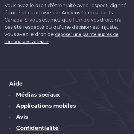
Vous avez le droit d'être traité avec respect, dignité,
équité et courtoisie par Anciens Combattants
Canada. Si vous estimez que l'un de vos droits n'a
pas été respecté ou qu'une décision est injuste,
vous avez le droit de
déposer une plainte auprès de
.
l'ombud des vétérans
Brand
Aide
Médias sociaux
•
Applications mobiles
•
Avis
•
Confidentialité
•