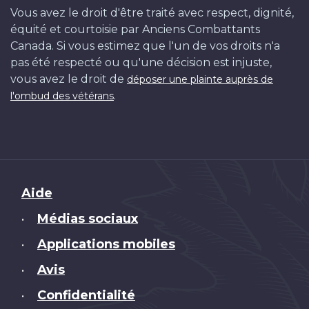
Vous avez le droit d'être traité avec respect, dignité,
équité et courtoisie par Anciens Combattants
Canada. Si vous estimez que l'un de vos droits n'a
pas été respecté ou qu'une décision est injuste,
vous avez le droit de
déposer une plainte auprès de
.
l'ombud des vétérans
Brand
Aide
Médias sociaux
•
Applications mobiles
•
Avis
•
Confidentialité
•