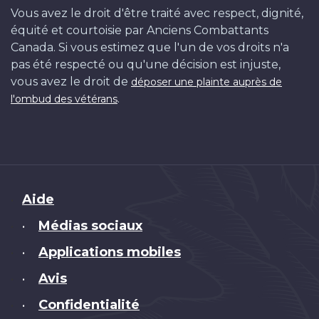
Vous avez le droit d'être traité avec respect, dignité,
équité et courtoisie par Anciens Combattants
Canada. Si vous estimez que l'un de vos droits n'a
pas été respecté ou qu'une décision est injuste,
vous avez le droit de
déposer une plainte auprès de
.
l'ombud des vétérans
Brand
Aide
Médias sociaux
•
Applications mobiles
•
Avis
•
Confidentialité
•