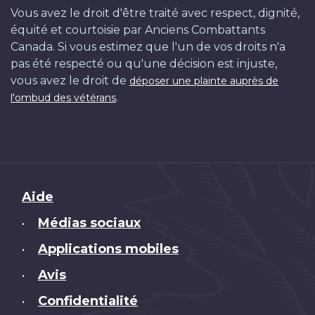
Vous avez le droit d'être traité avec respect, dignité,
équité et courtoisie par Anciens Combattants
Canada. Si vous estimez que l'un de vos droits n'a
pas été respecté ou qu'une décision est injuste,
vous avez le droit de
déposer une plainte auprès de
.
l'ombud des vétérans
Brand
Aide
Médias sociaux
•
Applications mobiles
•
Avis
•
Confidentialité
•