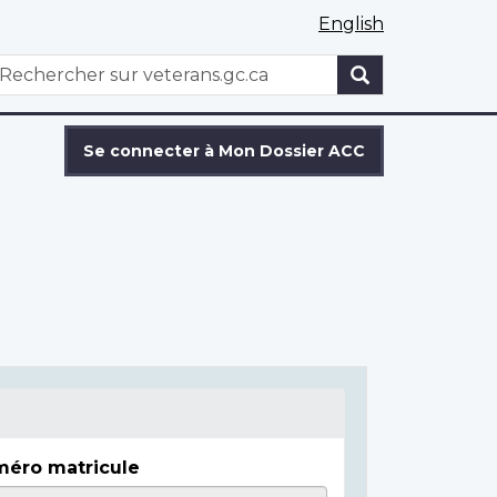
English
WxT
echercher
Search
form
Se connecter à Mon Dossier ACC
éro matricule