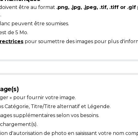
doivent être au format
.png, .jpg, .jpeg, .tif, .tiff or .gif
.
blanc peuvent être soumises.
est de 5 Mo.
rectrices
pour soumettre des images pour plus d'inform
age(s)
ger » pour fournir votre image.
Catégorie, Titre/Titre alternatif et Légende.
mages supplémentaires selon vos besoins.
léchargement(s).
ion d'autorisation de photo en saisissant votre nom comp