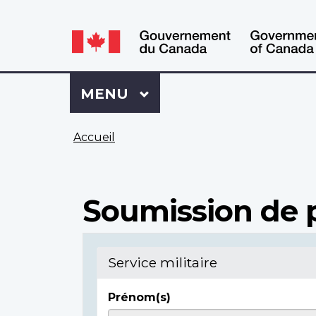
WxT
WxT
Language
Language
switcher
switcher
Se
Menu
MENU
PRINCIPAL
connecter
à
Vous
Mon
Accueil
êtes
Dossier
ici
ACC
Soumission de 
Service militaire
Prénom(s)