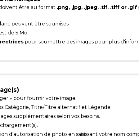
doivent être au format
.png, .jpg, .jpeg, .tif, .tiff or .gif
.
blanc peuvent être soumises.
est de 5 Mo.
rectrices
pour soumettre des images pour plus d'inform
age(s)
ger » pour fournir votre image.
Catégorie, Titre/Titre alternatif et Légende.
mages supplémentaires selon vos besoins.
léchargement(s).
ion d'autorisation de photo en saisissant votre nom comp