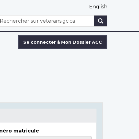
English
WxT
echercher
Search
form
Se connecter à Mon Dossier ACC
éro matricule