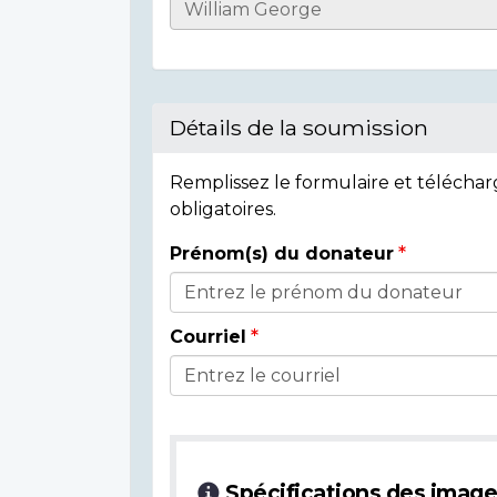
Informations
sur
l'individu
Détails de la soumission
Remplissez le formulaire et télécha
obligatoires.
Prénom(s) du donateur
Détails
du
Courriel
donateur
Spécifications des imag