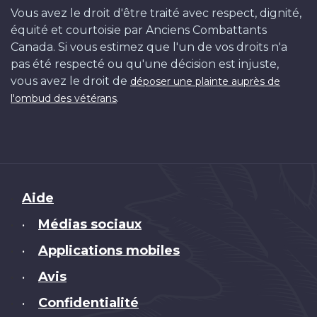
Vous avez le droit d'être traité avec respect, dignité,
équité et courtoisie par Anciens Combattants
Canada. Si vous estimez que l'un de vos droits n'a
pas été respecté ou qu'une décision est injuste,
vous avez le droit de
déposer une plainte auprès de
.
l'ombud des vétérans
Brand
Aide
Médias sociaux
•
Applications mobiles
•
Avis
•
Confidentialité
•