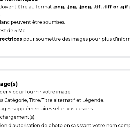
doivent être au format
.png, .jpg, .jpeg, .tif, .tiff or .gif
.
blanc peuvent être soumises.
est de 5 Mo.
rectrices
pour soumettre des images pour plus d'inform
age(s)
ger » pour fournir votre image.
Catégorie, Titre/Titre alternatif et Légende.
mages supplémentaires selon vos besoins.
léchargement(s).
ion d'autorisation de photo en saisissant votre nom comp