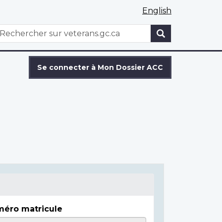
English
WxT
echercher
Search
form
Se connecter à Mon Dossier ACC
éro matricule