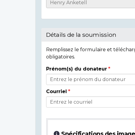
Informations
sur
l'individu
Détails de la soumission
Remplissez le formulaire et télécha
obligatoires.
Prénom(s) du donateur
Détails
du
Courriel
donateur
Spécifications des imag