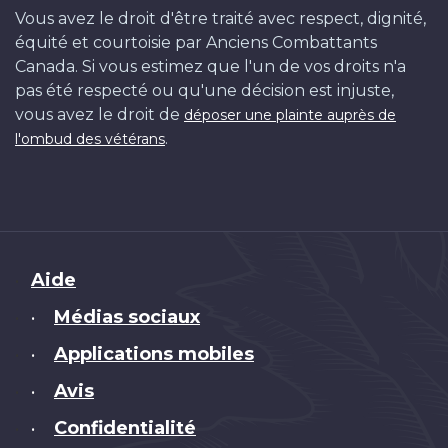
Vous avez le droit d'être traité avec respect, dignité,
équité et courtoisie par Anciens Combattants
Canada. Si vous estimez que l'un de vos droits n'a
pas été respecté ou qu'une décision est injuste,
vous avez le droit de
déposer une plainte auprès de
.
l'ombud des vétérans
Brand
Aide
Médias sociaux
•
Applications mobiles
•
Avis
•
Confidentialité
•