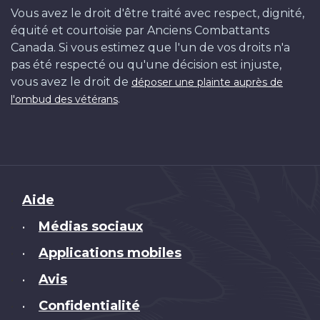
Vous avez le droit d'être traité avec respect, dignité,
équité et courtoisie par Anciens Combattants
Canada. Si vous estimez que l'un de vos droits n'a
pas été respecté ou qu'une décision est injuste,
vous avez le droit de
déposer une plainte auprès de
.
l'ombud des vétérans
Brand
Aide
Médias sociaux
•
Applications mobiles
•
Avis
•
Confidentialité
•