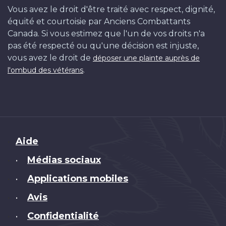
Vous avez le droit d'être traité avec respect, dignité,
équité et courtoisie par Anciens Combattants
Canada. Si vous estimez que l'un de vos droits n'a
pas été respecté ou qu'une décision est injuste,
vous avez le droit de
déposer une plainte auprès de
.
l'ombud des vétérans
Brand
Aide
Médias sociaux
•
Applications mobiles
•
Avis
•
Confidentialité
•