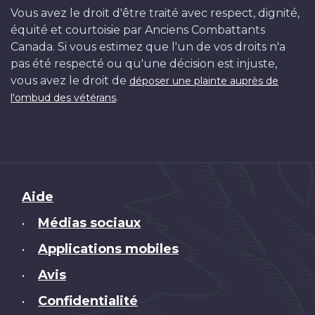
Vous avez le droit d'être traité avec respect, dignité,
équité et courtoisie par Anciens Combattants
Canada. Si vous estimez que l'un de vos droits n'a
pas été respecté ou qu'une décision est injuste,
vous avez le droit de
déposer une plainte auprès de
.
l'ombud des vétérans
Brand
Aide
Médias sociaux
•
Applications mobiles
•
Avis
•
Confidentialité
•