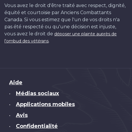
Vous avez le droit d'être traité avec respect, dignité,
équité et courtoisie par Anciens Combattants
Canada. Si vous estimez que l'un de vos droits n'a
pas été respecté ou qu'une décision est injuste,
vous avez le droit de
déposer une plainte auprès de
.
l'ombud des vétérans
Brand
Aide
Médias sociaux
•
Applications mobiles
•
Avis
•
Confidentialité
•