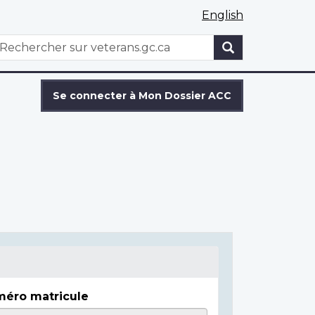
English
WxT
echercher
Search
form
Se connecter à Mon Dossier ACC
éro matricule