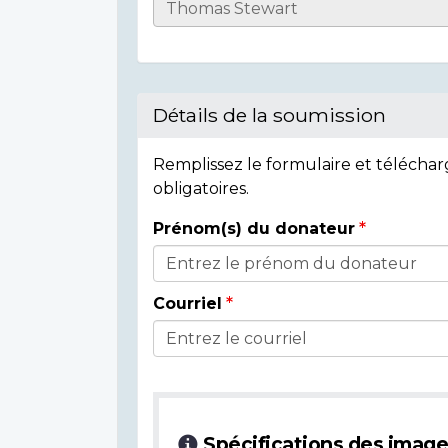
Informations
sur
l'individu
Détails de la soumission
Remplissez le formulaire et télécha
obligatoires.
Prénom(s) du donateur
Détails
du
Courriel
donateur
Spécifications des imag