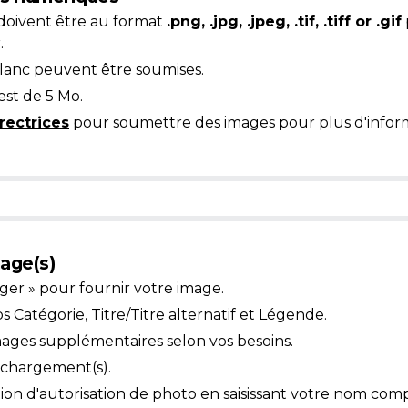
doivent être au format
.png, .jpg, .jpeg, .tif, .tiff or .gif
.
blanc peuvent être soumises.
est de 5 Mo.
rectrices
pour soumettre des images pour plus d'inform
age(s)
ger » pour fournir votre image.
Catégorie, Titre/Titre alternatif et Légende.
mages supplémentaires selon vos besoins.
léchargement(s).
ion d'autorisation de photo en saisissant votre nom comp