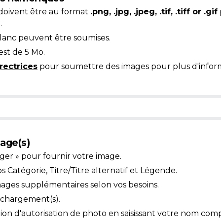
doivent être au format
.png, .jpg, .jpeg, .tif, .tiff or .gif
.
blanc peuvent être soumises.
est de 5 Mo.
rectrices
pour soumettre des images pour plus d'inform
age(s)
ger » pour fournir votre image.
Catégorie, Titre/Titre alternatif et Légende.
mages supplémentaires selon vos besoins.
léchargement(s).
ion d'autorisation de photo en saisissant votre nom comp