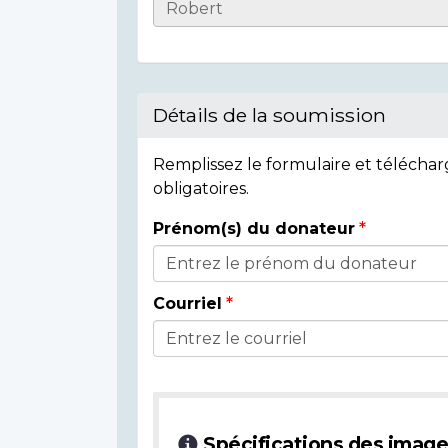
Informations
sur
l'individu
Détails de la soumission
Remplissez le formulaire et télécha
obligatoires.
Prénom(s) du donateur
Détails
du
Courriel
donateur
Spécifications des imag