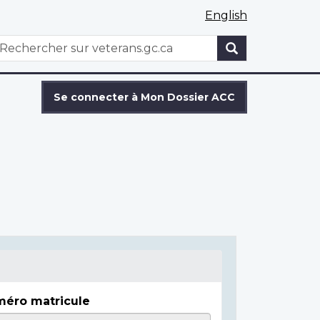
English
WxT
echercher
Search
form
Se connecter à Mon Dossier ACC
éro matricule