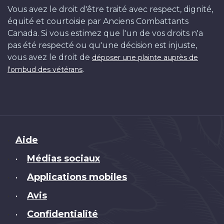
Vous avez le droit d'être traité avec respect, dignité,
équité et courtoisie par Anciens Combattants
Canada. Si vous estimez que l'un de vos droits n'a
pas été respecté ou qu'une décision est injuste,
vous avez le droit de
déposer une plainte auprès de
.
l'ombud des vétérans
Brand
Aide
Médias sociaux
•
Applications mobiles
•
Avis
•
Confidentialité
•