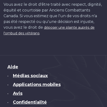
Vous avez le droit d'être traité avec respect, dignité,
équité et courtoisie par Anciens Combattants
Canada. Si vous estimez que l'un de vos droits n'a
pas été respecté ou qu'une décision est injuste,
vous avez le droit de
déposer une plainte auprès de
.
l'ombud des vétérans
Brand
Aide
Médias sociaux
•
Applications mobiles
•
Avis
•
Confidentialité
•