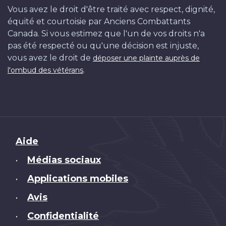
Vous avez le droit d'être traité avec respect, dignité,
équité et courtoisie par Anciens Combattants
Canada. Si vous estimez que l'un de vos droits n'a
pas été respecté ou qu'une décision est injuste,
vous avez le droit de
déposer une plainte auprès de
.
l'ombud des vétérans
Brand
Aide
Médias sociaux
•
Applications mobiles
•
Avis
•
Confidentialité
•