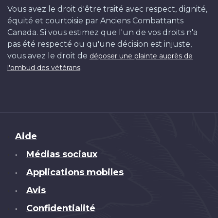
Vous avez le droit d'être traité avec respect, dignité,
équité et courtoisie par Anciens Combattants
Canada. Si vous estimez que l'un de vos droits n'a
pas été respecté ou qu'une décision est injuste,
vous avez le droit de
déposer une plainte auprès de
.
l'ombud des vétérans
Brand
Aide
Médias sociaux
•
Applications mobiles
•
Avis
•
Confidentialité
•