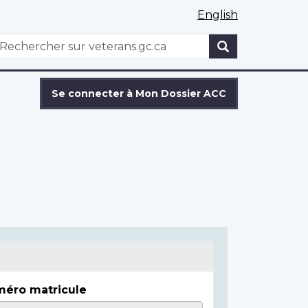
English
WxT
echercher
Search
form
Se connecter à Mon Dossier ACC
éro matricule