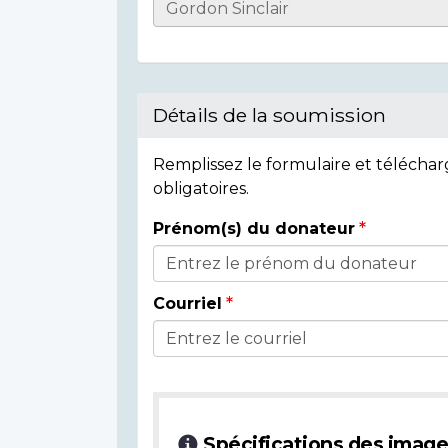
Informations
sur
l'individu
Détails de la soumission
Remplissez le formulaire et télécha
obligatoires.
Prénom(s) du donateur
Détails
du
Courriel
donateur
Spécifications des imag