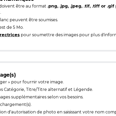
doivent être au format
.png, .jpg, .jpeg, .tif, .tiff or .gif
.
blanc peuvent être soumises.
est de 5 Mo.
rectrices
pour soumettre des images pour plus d'inform
age(s)
ger » pour fournir votre image.
Catégorie, Titre/Titre alternatif et Légende.
mages supplémentaires selon vos besoins.
léchargement(s).
ion d'autorisation de photo en saisissant votre nom comp