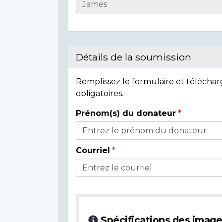
Informations
sur
l'individu
Détails de la soumission
Remplissez le formulaire et télécha
obligatoires.
Prénom(s) du donateur
Détails
du
Courriel
donateur
Spécifications des imag