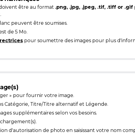
doivent être au format
.png, .jpg, .jpeg, .tif, .tiff or .gif
.
blanc peuvent être soumises.
est de 5 Mo.
rectrices
pour soumettre des images pour plus d'inform
age(s)
ger » pour fournir votre image.
Catégorie, Titre/Titre alternatif et Légende.
mages supplémentaires selon vos besoins.
léchargement(s).
ion d'autorisation de photo en saisissant votre nom comp