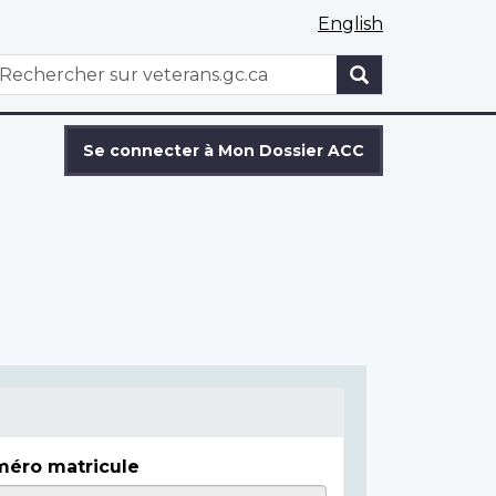
English
WxT
echercher
Search
form
Se connecter à Mon Dossier ACC
éro matricule