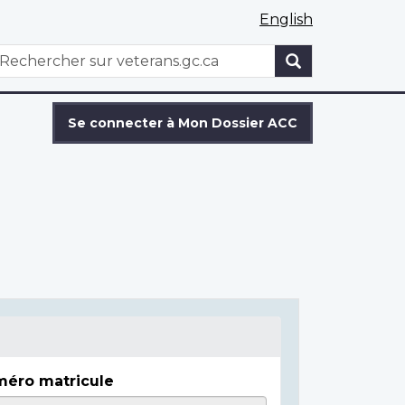
English
WxT
echercher
Search
form
Se connecter à Mon Dossier ACC
éro matricule