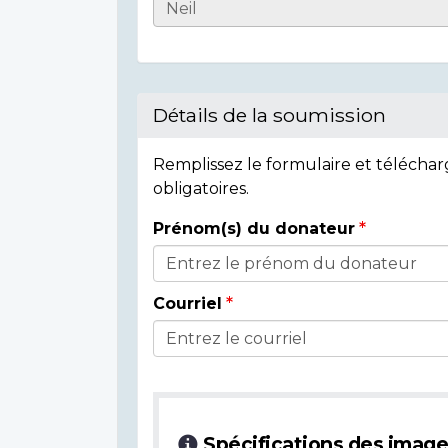
Informations
sur
l'individu
Détails de la soumission
Remplissez le formulaire et télécha
obligatoires.
Prénom(s) du donateur
Détails
du
Courriel
donateur
Spécifications des imag