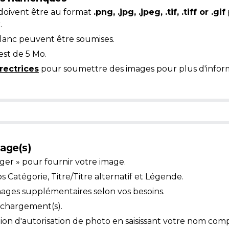
doivent être au format
.png, .jpg, .jpeg, .tif, .tiff or .gif
.
blanc peuvent être soumises.
est de 5 Mo.
rectrices
pour soumettre des images pour plus d'inform
age(s)
ger » pour fournir votre image.
Catégorie, Titre/Titre alternatif et Légende.
mages supplémentaires selon vos besoins.
léchargement(s).
ion d'autorisation de photo en saisissant votre nom comp