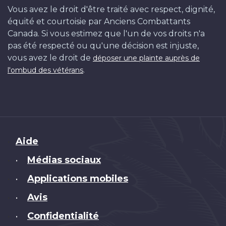
Vous avez le droit d'être traité avec respect, dignité,
équité et courtoisie par Anciens Combattants
Canada. Si vous estimez que l'un de vos droits n'a
pas été respecté ou qu'une décision est injuste,
vous avez le droit de
déposer une plainte auprès de
.
l'ombud des vétérans
Brand
Aide
Médias sociaux
•
Applications mobiles
•
Avis
•
Confidentialité
•