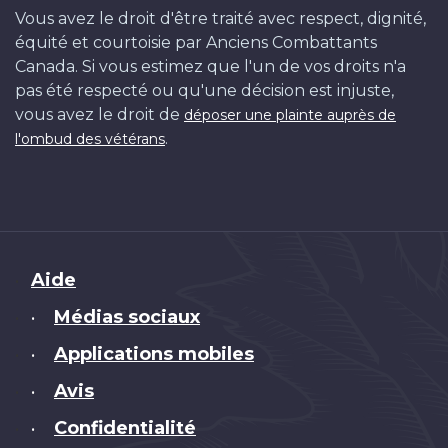
Vous avez le droit d'être traité avec respect, dignité,
équité et courtoisie par Anciens Combattants
Canada. Si vous estimez que l'un de vos droits n'a
pas été respecté ou qu'une décision est injuste,
vous avez le droit de
déposer une plainte auprès de
.
l'ombud des vétérans
Brand
Aide
Médias sociaux
•
Applications mobiles
•
Avis
•
Confidentialité
•