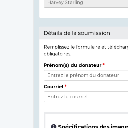
Informations
sur
l'individu
Détails de la soumission
Remplissez le formulaire et télécha
obligatoires.
Prénom(s) du donateur
Détails
du
Courriel
donateur
Spécifications des imag