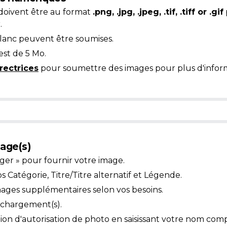
doivent être au format
.png, .jpg, .jpeg, .tif, .tiff or .gif
.
blanc peuvent être soumises.
est de 5 Mo.
rectrices
pour soumettre des images pour plus d'inform
age(s)
ger » pour fournir votre image.
Catégorie, Titre/Titre alternatif et Légende.
mages supplémentaires selon vos besoins.
léchargement(s).
ion d'autorisation de photo en saisissant votre nom comp