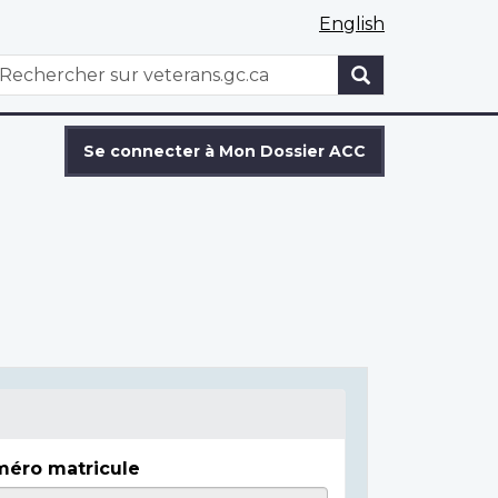
English
WxT
echercher
Search
form
Se connecter à Mon Dossier ACC
éro matricule