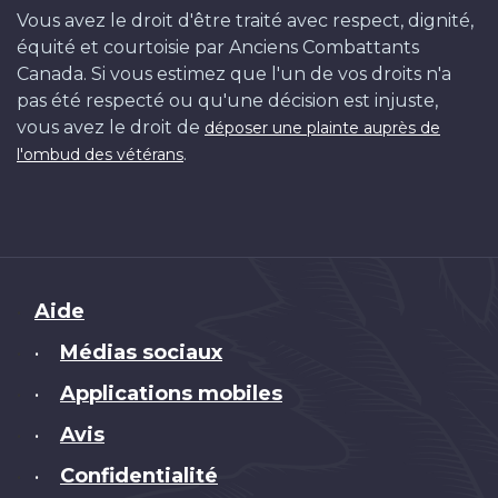
Vous avez le droit d'être traité avec respect, dignité,
équité et courtoisie par Anciens Combattants
Canada. Si vous estimez que l'un de vos droits n'a
pas été respecté ou qu'une décision est injuste,
vous avez le droit de
déposer une plainte auprès de
.
l'ombud des vétérans
Brand
Aide
Médias sociaux
•
Applications mobiles
•
Avis
•
Confidentialité
•