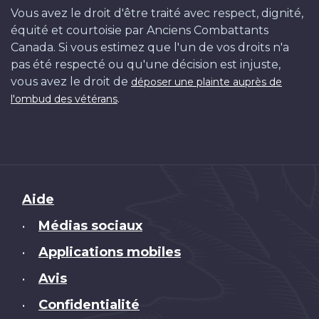
Vous avez le droit d'être traité avec respect, dignité,
équité et courtoisie par Anciens Combattants
Canada. Si vous estimez que l'un de vos droits n'a
pas été respecté ou qu'une décision est injuste,
vous avez le droit de
déposer une plainte auprès de
.
l'ombud des vétérans
Brand
Aide
Médias sociaux
•
Applications mobiles
•
Avis
•
Confidentialité
•